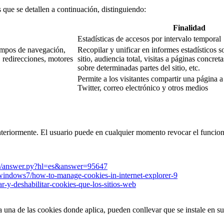
que se detallen a continuación, distinguiendo:
Finalidad
Estadísticas de accesos por intervalo temporal
iempos de navegación,
Recopilar y unificar en informes estadísticos so
, redirecciones, motores
sitio, audiencia total, visitas a páginas concret
sobre determinadas partes del sitio, etc.
Permite a los visitantes compartir una página 
Twitter, correo electrónico y otros medios
eriormente. El usuario puede en cualquier momento revocar el funciona
in/answer.py?hl=es&answer=95647
/windows7/how-to-manage-cookies-in-internet-explorer-9
tar-y-deshabilitar-cookies-que-los-sitios-web
da una de las cookies donde aplica, pueden conllevar que se instale en 