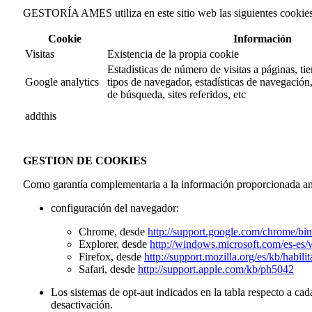
GESTORÍA AMES utiliza en este sitio web las siguientes cookies 
Cookie
Información
Visitas
Existencia de la propia cookie
Estadísticas de número de visitas a páginas, t
Google analytics
tipos de navegador, estadísticas de navegación
de búsqueda, sites referidos, etc
addthis
GESTION DE COOKIES
Como garantía complementaria a la información proporcionada ant
configuración del navegador:
Chrome, desde
http://support.google.com/chrome/b
Explorer, desde
http://windows.microsoft.com/es-es
Firefox, desde
http://support.mozilla.org/es/kb/habili
Safari, desde
http://support.apple.com/kb/ph5042
Los sistemas de opt-aut indicados en la tabla respecto a ca
desactivación.